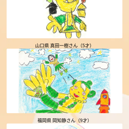
山口県 真田一樹さん（5才）
福岡県 岡知静さん（9才）