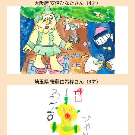
大阪府 安倍ひなたさん（4才）
埼玉県 後藤由希梓さん（9才）