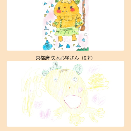
京都府 矢木心望さん（6才）