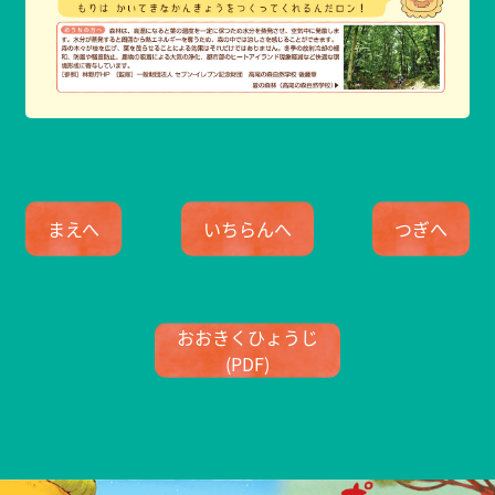
まえへ
いちらんへ
つぎへ
おおきくひょうじ
(PDF)