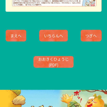
まえへ
いちらんへ
つぎへ
おおきくひょうじ
(PDF)